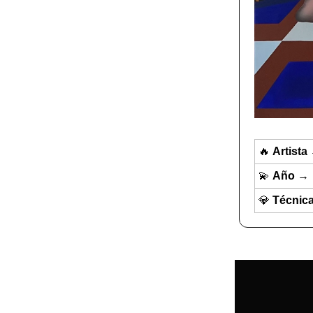
🔥
Artista
💫
Año
→
💎
Técnic