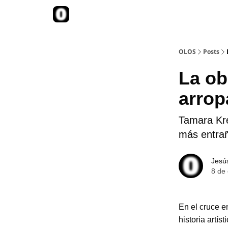
::Te contamos más::
OLOS
Posts
La ob
arro
Tamara Krei
más entra
Jesú
8 de
En el cruce e
historia artís