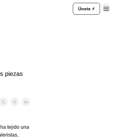
Únete ⚡
us piezas
ha tejido una
leristas,