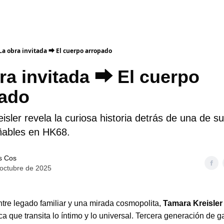
La obra invitada ⮕ El cuerpo arropado
ra invitada ⮕ El cuerpo
pado
sler revela la curiosa historia detrás de una de s
ñables en HK68.
s Cos
 octubre de 2025
ntre legado familiar y una mirada cosmopolita,
Tamara Kreisler
tica que transita lo íntimo y lo universal. Tercera generación de ga