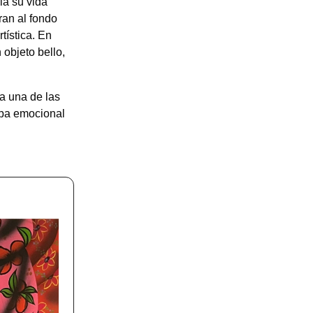
la su vida
an al fondo
tística. En
objeto bello,
a una de las
apa emocional