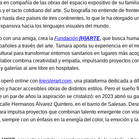
a en compañía de las obras del espacio expositivo de su familia.
 y el tacto cotidiano del arte. Su biografía no entiende de fronte
n hasta diez países de tres continentes, lo que le ha otorgado u
expansiva hacia los lenguajes visuales del mundo.
o con una amiga, crea la
Fundación
[H]ARTE
, que busca huma
pañoles a través del arte. Tamara aporta su experiencia en el m
cultural para transformar entornos sanitarios en lugares más ac
labor combina creatividad y empatía, impulsando proyectos c
y galerías al aire libre en hospitales.
 operó online con
kreislerart.com
, una plataforma dedicada a dif
 y hacer accesibles obras de distintos estilos. Pero el sueño f
e un par de años la aspiración se cristalizó: en 2023 abrió su ga
 calle Hermanos Álvarez Quintero, en el barrio de Salesas. Des
ara impulsa proyectos que combinan talento emergente con vis
 siempre con un énfasis en la energía del color, la emoción y l