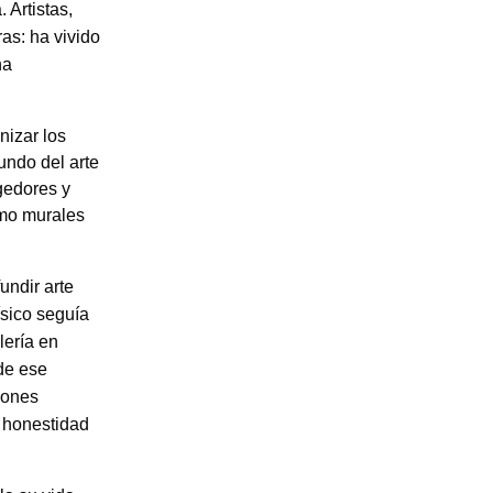
 Artistas,
ras: ha vivido
na
nizar los
undo del arte
ogedores y
omo murales
undir arte
ísico seguía
lería en
de ese
iones
a honestidad