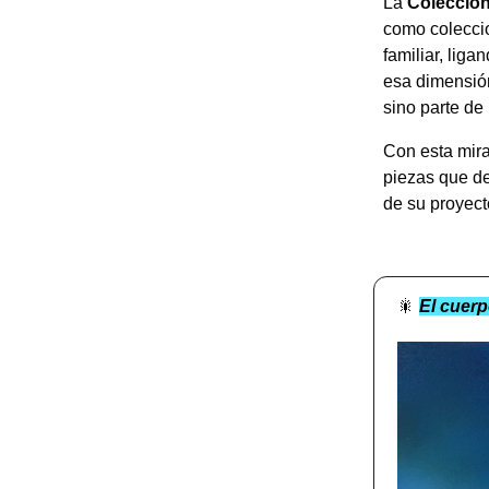
La
Colecció
como colecci
familiar, lig
esa dimensión
sino parte de 
Con esta mira
piezas que de
de su proyect
🎇
El cuer