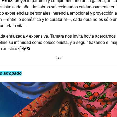
n HK68
, proyecto paralelo y complementario de la galería, articu
onista: cada año, dos obras seleccionadas cuidadosamente entr
ando experiencias personales, herencia emocional y proyección ar
 —entre lo doméstico y lo curatorial—, cada obra no es sólo un 
un relato vital.
da enraizada y expansiva, Tamara nos invita hoy a acercarnos 
fine su intimidad como coleccionista, y a seguir trazando el m
o artístico.💥💎🌀
***
po arropado