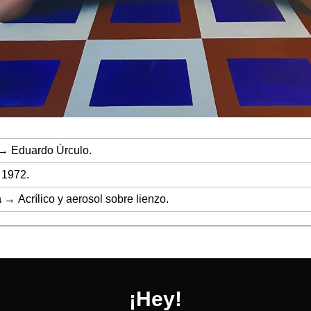
→ Eduardo Úrculo.
1972.
a
→
Acrílico y aerosol sobre lienzo.
¡Hey!