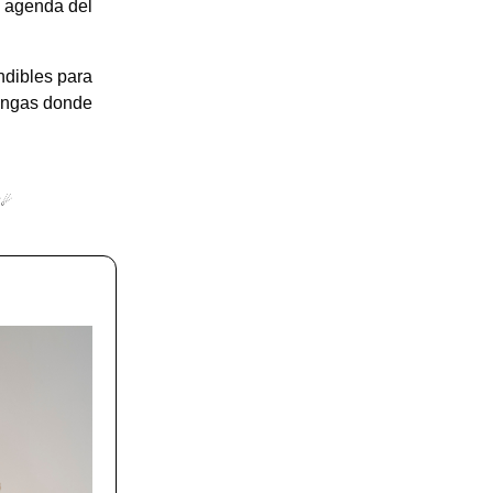
u agenda del
ndibles para
tengas donde
☄️