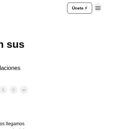
Únete ⚡
n sus
ndaciones
ros llegamos