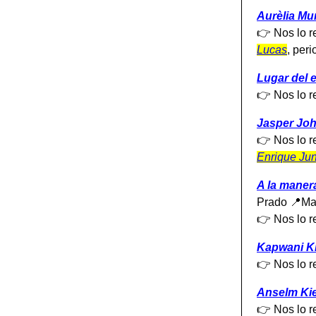
Aurèlia Mu
👉 Nos lo 
Lucas
, peri
Lugar del 
👉 Nos lo 
Jasper Joh
👉 Nos lo 
Enrique Ju
A la manera
Prado 📍Ma
👉 Nos lo 
Kapwani K
👉 Nos lo 
Anselm Kie
👉 Nos lo 