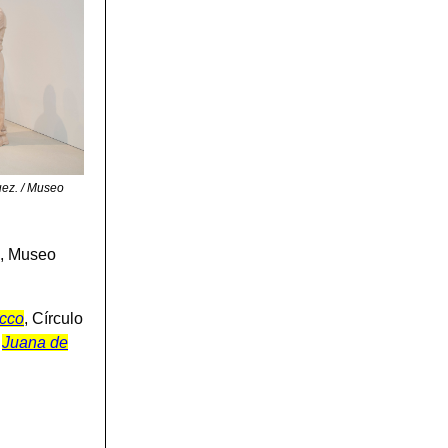
uez.
/ Museo
, Museo
occo
, Círculo
,
Juana de