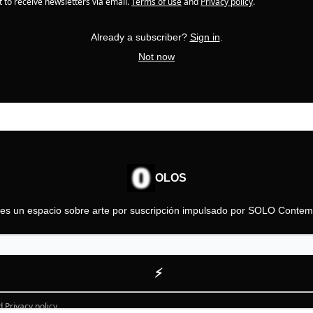
t to receive newsletters via email.
Terms of use
and
Privacy policy
.
Already a subscriber?
Sign in
.
Not now
OLOS
s un espacio sobre arte por suscripción impulsado por SOLO Contem
d
Privacy policy
.