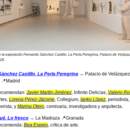
e la exposición
Fernando Sánchez Castillo. La Perla Peregrina, Palacio de Velázq
026.
ánchez Castillo. La Perla Peregrina
→ Palacio de Velázquez
a 📍Madrid
recomiendan:
Javier Martín-Jiménez
, Infinito Delicias,
Valerio R
rtes,
Lorena Pérez-Jácome
, Collegium,
Ianko López
, periodista
lerista, y
Marina Otero
, comisaria, investigadora y arquitecta.
ué. Lo fresco
→ La Madraza 📍Granada
recomienda:
Bea Espejo
, crítica de arte.