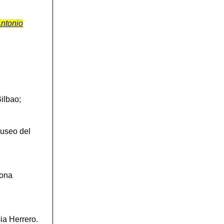
ntonio
ilbao;
seo del
lona
ia Herrero.