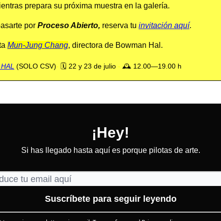
mientras prepara su próxima muestra en la galería.
pasarte por
Proceso Abierto,
reserva tu
invitación aquí
.
ta
Mun-Jung Chang
, directora de Bowman Hal.
 HAL
(SOLO CSV)
-
🗓️ 22 y 23 de julio
-
🕰️ 12.00—19.00 h
¡Hey!
Si has llegado hasta aquí es porque pilotas de arte.