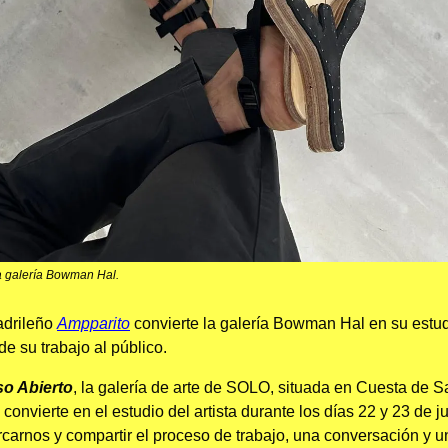
a galería Bowman Hal.
madrileño
Ampparito
convierte la galería Bowman Hal en su estud
de su trabajo al público.
o Abierto
, la galería de arte de SOLO, situada en Cuesta de S
 convierte en el estudio del artista durante los días 22 y 23 de ju
ercarnos y compartir el proceso de trabajo, una conversación y 