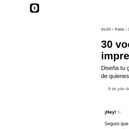
::Te contamos más::
OLOS
Posts
30 vo
impre
Diseña tu 
de quienes
8 de julio 
¡Hey!
✨
Seguro que 