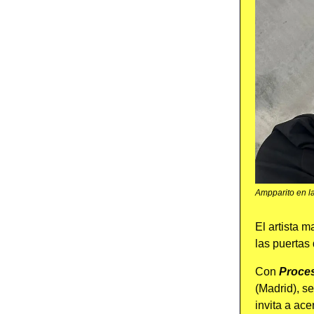
Ampparito en l
El artista 
las puertas 
Con
Proces
(Madrid), se
invita a ac