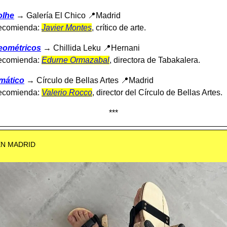
olhe
→ Galería El Chico 📍Madrid
recomienda:
Javier Montes
, crítico de arte.
eométricos
→ Chillida Leku 📍Hernani
recomienda:
Edurne Ormazabal
, directora de Tabakalera.
imático
→ Círculo de Bellas Artes 📍Madrid
recomienda:
Valerio Rocco
, director del Círculo de Bellas Artes.
***
EN MADRID