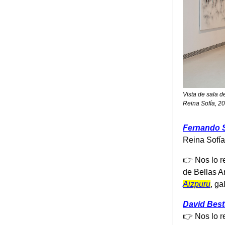
Vista de sala d
Reina Sofía, 2
Fernando S
Reina Sofí
👉 Nos lo 
de Bellas A
Aizpuru
, ga
David Best
👉 Nos lo 