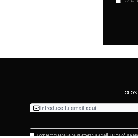
I consen
OLOS e
I consent to receive newsletters via email.
Terms of use
an