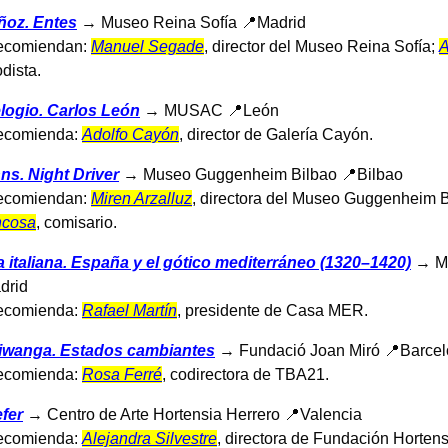
ñoz. Entes
→ Museo Reina Sofía 📍Madrid
recomiendan:
Manuel Segade
, director del Museo Reina Sofía;
A
odista.
elogio. Carlos León
→ MUSAC 📍León
recomienda:
Adolfo Cayón
, director de Galería Cayón.
ns. Night Driver
→ Museo Guggenheim Bilbao 📍Bilbao
recomiendan:
Miren Arzalluz
, directora del Museo Guggenheim B
ncosa
, comisario.
 italiana. España y el gótico mediterráneo (1320–1420)
→ Mu
drid
recomienda:
Rafael Martín
, presidente de Casa MER.
iwanga. Estados cambiantes
→ Fundació Joan Miró 📍Barce
recomienda:
Rosa Ferré
, codirectora de TBA21.
fer
→ Centro de Arte Hortensia Herrero 📍Valencia
recomienda:
Alejandra Silvestre
, directora de Fundación Hortens