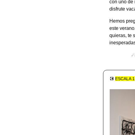
con uno de 
disfrute vac
Hemos pregu
este verano
quieras, te 
inesperadas
☄
💽
ESCALA 1