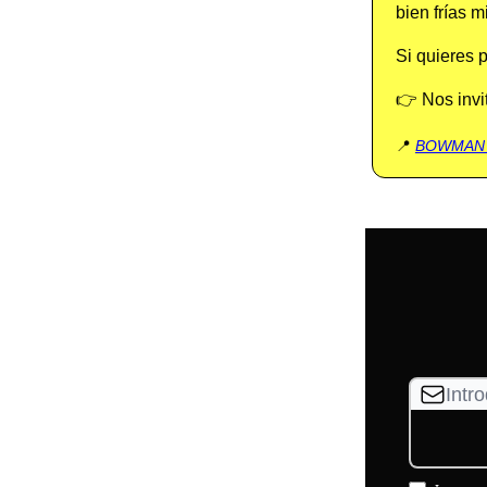
bien frías 
Si quieres 
👉 Nos invi
📍
BOWMAN