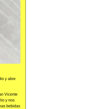
io y abre
an Vicente
lio y nos
unas bebidas